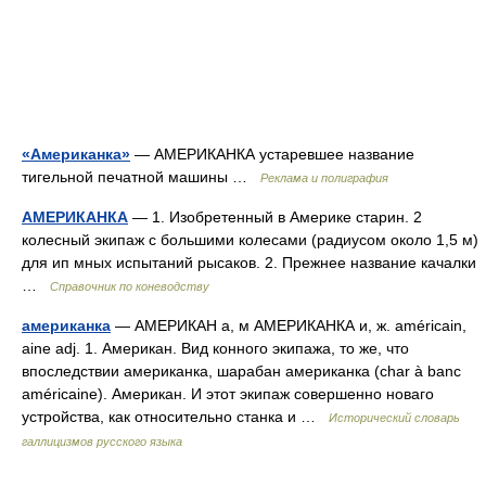
«Американка»
— АМЕРИКАНКА устаревшее название
тигельной печатной машины …
Реклама и полиграфия
АМЕРИКАНКА
— 1. Изобретенный в Америке старин. 2
колесный экипаж с большими колесами (радиусом около 1,5 м)
для ип мных испытаний рысаков. 2. Прежнее название качалки
…
Справочник по коневодству
американка
— АМЕРИКАН а, м АМЕРИКАНКА и, ж. américain,
aine adj. 1. Американ. Вид конного экипажа, то же, что
впоследствии американка, шарабан американка (char à banc
américaine). Американ. И этот экипаж совершенно новаго
устройства, как относительно станка и …
Исторический словарь
галлицизмов русского языка